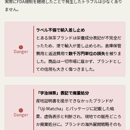
実際にFDA規制を軽視したことで発生したトラブルは少なくあり
ません。
ラベル不備で輸入差し止め
とある抹茶ブランドは栄養成分表記が不完全だ
ったため、港で輸入が差し止められ、倉庫保管
Danger
費用と返送費用で
数千万円単位の損失
を被りま
した。商品は一切市場に届かず、ブランドとし
ての信用も大きく傷つきました。
「宇治抹茶」表記で廃棄処分
産地証明書を提示できなかったブランドが
「Uji Matcha」とパッケージに記載した結
Danger
果、虚偽表示と判断され、現地での販売どころ
か廃棄処分に。ブランドの海外展開戦略そのも