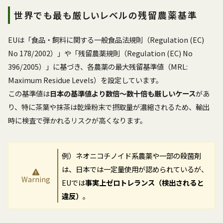
世界でも最も厳しいレベルの残留農薬基準
EUは「食品・飼料に関する一般食品法規則（Regulation (EC)
No 178/2002）」や「残留農薬規則（Regulation (EC) No
396/2005）」に基づき、各農薬の最大残留基準値（MRL:
Maximum Residue Levels）を設定しています。
この基準値は
日本の基準値より数倍～数十倍も厳しいケース
があ
り、特に茶葉や抹茶は乾燥粉末で摂取量が濃縮されるため、輸出
時に検査で弾かれるリスクが高くなります。
例）ネオニコチノイド系農薬や一部の殺菌剤
は、日本では一定量使用が認められているが、
Warning
EUでは
事実上ゼロトレランス（検出されると
違反）
。