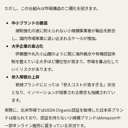
ただし、この仕組みは市場構造の二極化を招きます。
中小ブランドの撤退
規制強化の波に耐えられない小規模事業者が輸出を断念
し、国内市場専業に追い込まれるケースが増加。
大手企業の寡占化
伊藤園や丸久小山園のように既に海外拠点や有機認証体
制を整えている大手ほど優位性が高まり、市場を寡占化して
いくリスクがあります。
参入障壁の上昇
新規ブランドにとっては「参入コストが高すぎる」状況
となり、イノベーションが阻害される懸念も指摘されてい
ます。
実際に、北米市場ではUSDA Organic認証を取得した日本茶ブラン
ドは限られており、認証を持たない小規模ブランドはAmazonや
一部オンライン販売に留まっている状況です。