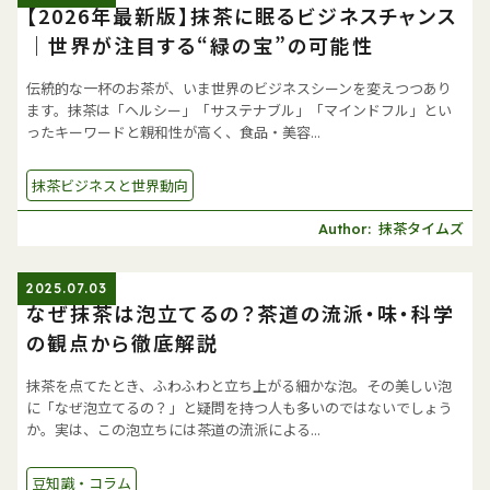
【2026年最新版】抹茶に眠るビジネスチャンス
｜世界が注目する“緑の宝”の可能性
伝統的な一杯のお茶が、いま世界のビジネスシーンを変えつつあり
ます。抹茶は「ヘルシー」「サステナブル」「マインドフル」とい
ったキーワードと親和性が高く、食品・美容...
抹茶ビジネスと世界動向
抹茶タイムズ
Author:
2025.07.03
なぜ抹茶は泡立てるの？茶道の流派・味・科学
の観点から徹底解説
抹茶を点てたとき、ふわふわと立ち上がる細かな泡。その美しい泡
に「なぜ泡立てるの？」と疑問を持つ人も多いのではないでしょう
か。実は、この泡立ちには茶道の流派による...
豆知識・コラム