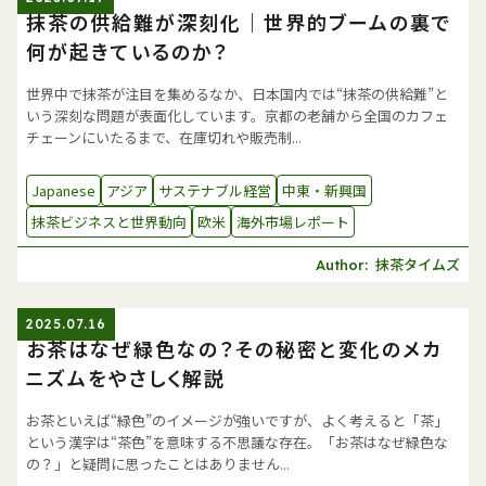
抹茶の供給難が深刻化｜世界的ブームの裏で
何が起きているのか？
世界中で抹茶が注目を集めるなか、日本国内では“抹茶の供給難”と
いう深刻な問題が表面化しています。京都の老舗から全国のカフェ
チェーンにいたるまで、在庫切れや販売制...
Japanese
アジア
サステナブル経営
中東・新興国
抹茶ビジネスと世界動向
欧米
海外市場レポート
抹茶タイムズ
Author:
2025.07.16
お茶はなぜ緑色なの？その秘密と変化のメカ
ニズムをやさしく解説
お茶といえば“緑色”のイメージが強いですが、よく考えると「茶」
という漢字は“茶色”を意味する不思議な存在。「お茶はなぜ緑色な
の？」と疑問に思ったことはありません...