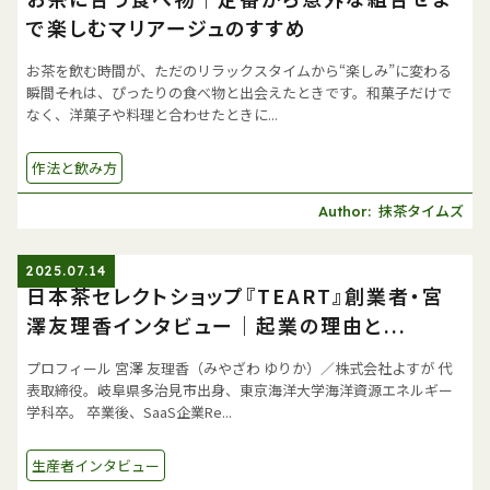
で楽しむマリアージュのすすめ
お茶を飲む時間が、ただのリラックスタイムから“楽しみ”に変わる
瞬間――それは、ぴったりの食べ物と出会えたときです。和菓子だけで
なく、洋菓子や料理と合わせたときに...
作法と飲み方
抹茶タイムズ
Author:
2025.07.14
日本茶セレクトショップ『TEART』創業者・宮
澤友理香インタビュー｜起業の理由と...
プロフィール 宮澤 友理香（みやざわ ゆりか）／株式会社よすが 代
表取締役。岐阜県多治見市出身、東京海洋大学海洋資源エネルギー
学科卒。 卒業後、SaaS企業Re...
生産者インタビュー