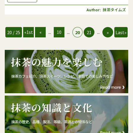
抹茶タイムズ
Author:
«1st
«
...
10
...
...
20 / 25
20
21
»
Last»