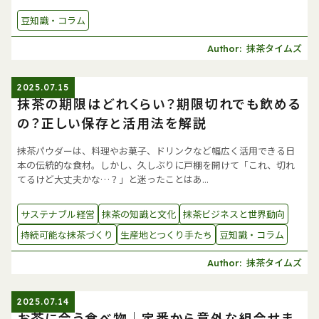
豆知識・コラム
抹茶タイムズ
Author:
2025.07.15
抹茶の期限はどれくらい？期限切れでも飲める
の？正しい保存と活用法を解説
抹茶パウダーは、料理やお菓子、ドリンクなど幅広く活用できる日
本の伝統的な食材。しかし、久しぶりに戸棚を開けて「これ、切れ
てるけど大丈夫かな…？」と迷ったことはあ...
サステナブル経営
抹茶の知識と文化
抹茶ビジネスと世界動向
持続可能な抹茶づくり
生産地とつくり手たち
豆知識・コラム
抹茶タイムズ
Author:
2025.07.14
お茶に合う食べ物｜定番から意外な組合せま