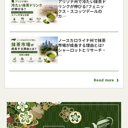
アリゾナ州で冷たい抹茶ド
リンクが伸びる?フェニッ
クス・スコッツデールの
カ…
ノースカロライナ州で抹茶
市場が成長する理由とは?
シャーロットとリサーチ・
…
Read more