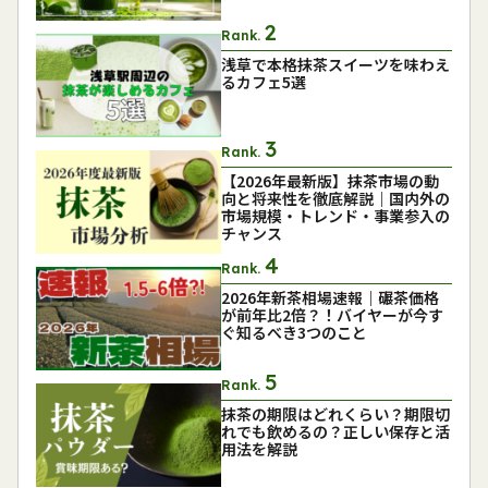
Rank.
浅草で本格抹茶スイーツを味わえ
るカフェ5選
Rank.
【2026年最新版】抹茶市場の動
向と将来性を徹底解説｜国内外の
市場規模・トレンド・事業参入の
チャンス
Rank.
2026年新茶相場速報｜碾茶価格
が前年比2倍？！バイヤーが今す
ぐ知るべき3つのこと
Rank.
抹茶の期限はどれくらい？期限切
れでも飲めるの？正しい保存と活
用法を解説