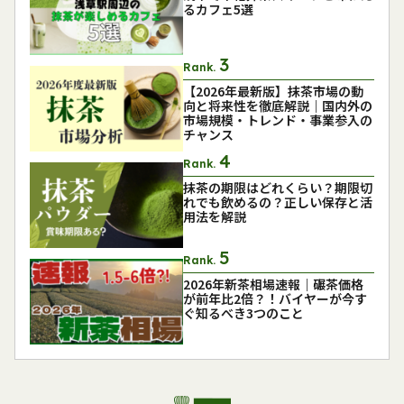
るカフェ5選
Rank.
【2026年最新版】抹茶市場の動
向と将来性を徹底解説｜国内外の
市場規模・トレンド・事業参入の
チャンス
Rank.
抹茶の期限はどれくらい？期限切
れでも飲めるの？正しい保存と活
用法を解説
Rank.
2026年新茶相場速報｜碾茶価格
が前年比2倍？！バイヤーが今す
ぐ知るべき3つのこと