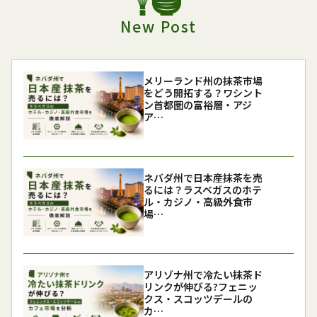
New Post
メリーランド州の抹茶市場
をどう開拓する？ワシント
ン首都圏の富裕層・アジ
ア…
ネバダ州で日本産抹茶を売
るには？ラスベガスのホテ
ル・カジノ・高級外食市
場…
アリゾナ州で冷たい抹茶ド
リンクが伸びる?フェニッ
クス・スコッツデールの
カ…