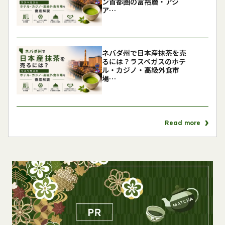
ン首都圏の富裕層・アジ
ア…
ネバダ州で日本産抹茶を売
るには？ラスベガスのホテ
ル・カジノ・高級外食市
場…
Read more