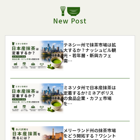
New Post
テネシー州で抹茶市場は拡
大するか？ナッシュビル観
光・若年層・新興カフェ
需…
ミネソタ州で日本産抹茶は
定着するか?ミネアポリス
の食品企業・カフェ市場
を…
メリーランド州の抹茶市場
をどう開拓する？ワシント