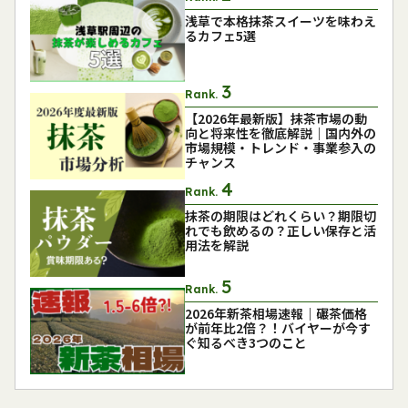
浅草で本格抹茶スイーツを味わえ
るカフェ5選
Rank.
【2026年最新版】抹茶市場の動
向と将来性を徹底解説｜国内外の
市場規模・トレンド・事業参入の
チャンス
Rank.
抹茶の期限はどれくらい？期限切
れでも飲めるの？正しい保存と活
用法を解説
Rank.
2026年新茶相場速報｜碾茶価格
が前年比2倍？！バイヤーが今す
ぐ知るべき3つのこと