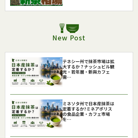
New Post
テネシー州で抹茶市場は拡
大するか？ナッシュビル観
光・若年層・新興カフェ
需…
ミネソタ州で日本産抹茶は
定着するか?ミネアポリス
の食品企業・カフェ市場
を…