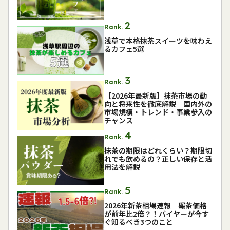
Rank.
浅草で本格抹茶スイーツを味わえ
るカフェ5選
Rank.
【2026年最新版】抹茶市場の動
向と将来性を徹底解説｜国内外の
市場規模・トレンド・事業参入の
チャンス
Rank.
抹茶の期限はどれくらい？期限切
れでも飲めるの？正しい保存と活
用法を解説
Rank.
2026年新茶相場速報｜碾茶価格
が前年比2倍？！バイヤーが今す
ぐ知るべき3つのこと