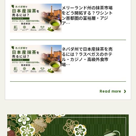
メリーランド州の抹茶市場
をどう開拓する？ワシント
ン首都圏の富裕層・アジ
ア…
ネバダ州で日本産抹茶を売
るには？ラスベガスのホテ
ル・カジノ・高級外食市
場…
Read more