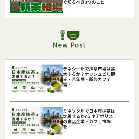
ぐ知るべき3つのこと
New Post
テネシー州で抹茶市場は拡
大するか？ナッシュビル観
光・若年層・新興カフェ
需…
ミネソタ州で日本産抹茶は
定着するか?ミネアポリス
の食品企業・カフェ市場
を…