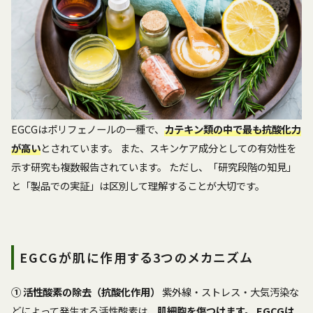
EGCGはポリフェノールの一種で、
カテキン類の中で最も抗酸化力
が高い
とされています。 また、スキンケア成分としての有効性を
示す研究も複数報告されています。 ただし、「研究段階の知見」
と「製品での実証」は区別して理解することが大切です。
EGCGが肌に作用する3つのメカニズム
① 活性酸素の除去（抗酸化作用）
紫外線・ストレス・大気汚染な
どによって発生する活性酸素は、
肌細胞を傷つけます。 EGCGは