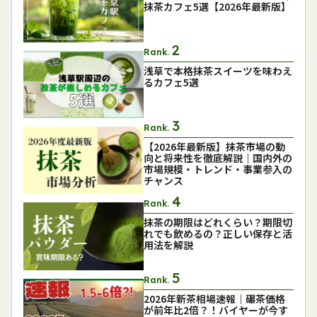
抹茶カフェ5選【2026年最新版】
Rank.
浅草で本格抹茶スイーツを味わえ
るカフェ5選
Rank.
【2026年最新版】抹茶市場の動
向と将来性を徹底解説｜国内外の
市場規模・トレンド・事業参入の
チャンス
Rank.
抹茶の期限はどれくらい？期限切
れでも飲めるの？正しい保存と活
用法を解説
Rank.
2026年新茶相場速報｜碾茶価格
が前年比2倍？！バイヤーが今す