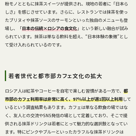
粉モノとともに抹茶スイーツが提供され、現地の若者に「日本ら
しさ」を感じさせています。さらに、レストランでは抹茶を使っ
たブリヌィや抹茶ソースのサーモンといった独自のメニューも登
場し、「
日本の伝統×ロシアの食文化
」という新しい融合が試み
られています。抹茶は単なる飲料を超え、“日本体験の象徴”とし
て受け入れられているのです。
若者世代と都市部カフェ文化の拡大
ロシア人は紅茶やコーヒーを自宅で楽しむ習慣がある一方で、
都
市部のカフェ利用率は非常に高く、97％以上が週1回以上利用
して
いるという調査結果もあります。カフェは単なる飲食の場ではな
く、友人との交流やSNS発信の場として定着しており、そこで提
供される抹茶ドリンクは若者にとって魅力的な選択肢となってい
ます。特にピンクやブルーといったカラフルな抹茶ドリンクは