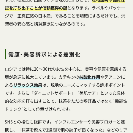
証を打ち出すことが信頼獲得の鍵
となります。ラベルやパッケー
ジで「正真正銘の日本産」であることを明確にするだけでも、消
費者の安心感と購買意欲につながるのです。
健康・美容訴求による差別化
ロシアでは特に20〜30代の女性を中心に、美容や健康を意識する
層が急速に拡大しています。カテキンの
抗酸化作用
やテアニンに
よる
リラックス効果
は、現地のニーズにマッチする訴求ポイント
です。さらに「ダイエットサポート」「美肌ケア」といった具体
的な効能を打ち出すことで、抹茶をただの嗜好品ではなく“機能性
ドリンク”として位置づけられます。
SNSとの相性も抜群です。インフルエンサーや美容ブロガーと連
携し、「抹茶を飲んで1週間で肌の調子が良くなった」などのリア