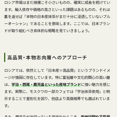
ロシア市場はまだ規模こそ小さいものの、確実に成長を続けてい
ます。輸入依存や価格の高さといった課題はあるものの、それは
裏を返せば「本物の日本産抹茶がまだ十分に浸透していないブル
ーオーシャン」であることを意味します。ここでは、日本ブラン
ドが取り組むべき具体的な戦略を見ていきましょう。
高品質・本物志向層へのアプローチ
ロシアでは、依然として「日本産＝高品質」というブランドイメ
ージが強固に存在しています。特に富裕層や文化的関心の高い層
は、
宇治・西尾・鹿児島といった産地ブランド
に強い魅力を感じ
ます。実際に、モスクワの一部カフェでは「宇治抹茶使用」と明
示することで差別化を図り、他店より高価格帯でも選ばれていま
す。
また、模造品が出回っている現状だからこそ、
産地証明や品質保