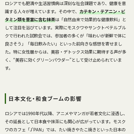
ロシアでも肥満や生活習慣病は深刻な社会課題であり、健康を意
識する人々が増えています。その中で、
カテキン・テアニン・ビ
タミン類を豊富に含む抹茶
は「自然由来で効果的な健康飲料」と
して注目を浴びています。実際にモスクワやサンクトペテルブル
クで行われた試飲会では、参加者の多くが「味わいが新鮮で体に
良さそう」「毎日飲みたい」といった前向きな感想を寄せまし
た。特に女性層からは、美容・デトックス効果に期待する声が多
く、“美容に効くグリーンパウダー”として受け止められていま
す。
日本文化・和食ブームの影響
ロシアでは1990年代以降、アニメやマンガが若者文化に浸透し、
その延長として日本食や抹茶にも関心が広がっています。モスク
ワのカフェ「J’PAN」では、たい焼きやたこ焼きといった日本の