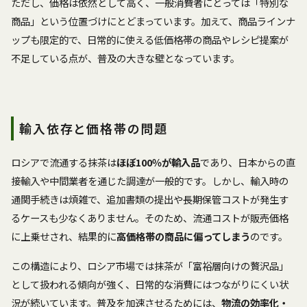
ただし、価格は依然として高く、一般消費者にとっては「特別な
商品」という位置づけにとどまっています。加えて、商品ラインナ
ップも限定的で、日常的に使える低価格帯の商品やレシピ提案が
不足している点が、普及の大きな壁となっています。
輸入依存と価格帯の問題
ロシアで流通する抹茶は
ほぼ100％が輸入品
であり、日本からの直
接輸入や中間業者を通じた調達が一般的です。しかし、輸入時の
通関手続きは煩雑で、追加書類の提出や長期保管コストが発生す
るケースも少なくありません。そのため、流通コストが販売価格
に上乗せされ、結果的に
高価格帯の商品に偏ってしまう
のです。
この構造により、ロシア市場では抹茶が「富裕層向けの贅沢品」
として扱われる傾向が強く、日常的な消費にはつながりにくい状
況が続いています。普及を加速させるためには、
物流の効率化・