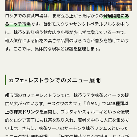
ロシアでの抹茶市場は、まだ立ち上がったばかりの
発展段階にあ
るニッチ市場
です。首都モスクワやサンクトペテルブルクを中心
に、抹茶を取り扱う飲食店や小売が少しずつ増えている一方で、
輸入依存による価格の高さや品質のばらつきが普及を妨げていま
す。ここでは、具体的な現状と課題を整理します。
カフェ・レストランでのメニュー展開
都市部のカフェやレストランでは、抹茶ラテや抹茶スイーツの提
供が広がっています。モスクワのカフェ「J’PAN」では
15種類以
上の抹茶ドリンク
を展開し、ブリヌィやスィルニキといった伝統
的なロシア菓子にも抹茶を取り入れ、若者を中心に人気を集めて
います。さらに、抹茶ソースのサーモンや抹茶フンムスといった
ユニークな料理も登場し、「日本の抹茶×ロシア料理」という新