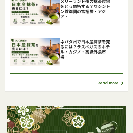
メリーランド州の抹茶市場
をどう開拓する？ワシント
ン首都圏の富裕層・アジ
ア…
ネバダ州で日本産抹茶を売
るには？ラスベガスのホテ
ル・カジノ・高級外食市
場…
Read more