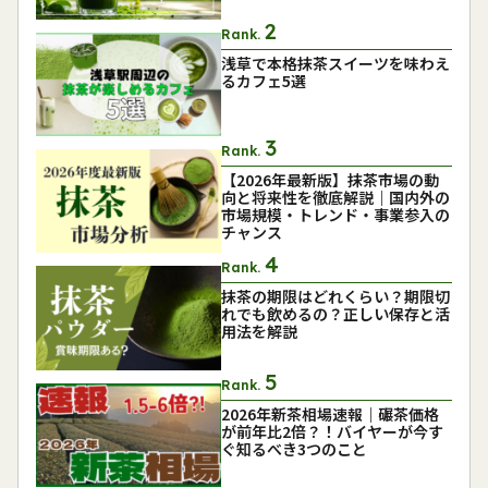
Rank.
浅草で本格抹茶スイーツを味わえ
るカフェ5選
Rank.
【2026年最新版】抹茶市場の動
向と将来性を徹底解説｜国内外の
市場規模・トレンド・事業参入の
チャンス
Rank.
抹茶の期限はどれくらい？期限切
れでも飲めるの？正しい保存と活
用法を解説
Rank.
2026年新茶相場速報｜碾茶価格
が前年比2倍？！バイヤーが今す
ぐ知るべき3つのこと