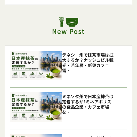
New Post
テネシー州で抹茶市場は拡
大するか？ナッシュビル観
光・若年層・新興カフェ
需…
ミネソタ州で日本産抹茶は
定着するか?ミネアポリス
の食品企業・カフェ市場
を…