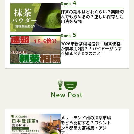
Rank.
抹茶の期限はどれくらい？期限切
れでも飲めるの？正しい保存と活
用法を解説
Rank.
2026年新茶相場速報｜碾茶価格
が前年比2倍？！バイヤーが今す
ぐ知るべき3つのこと
New Post
メリーランド州の抹茶市場
をどう開拓する？ワシント
ン首都圏の富裕層・アジ
ア…