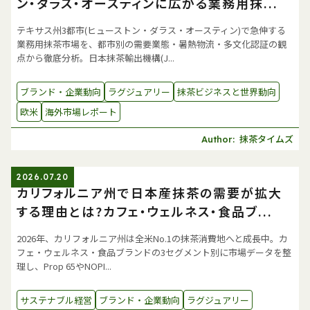
ン・ダラス・オースティンに広がる業務用抹...
テキサス州3都市(ヒューストン・ダラス・オースティン)で急伸する
業務用抹茶市場を、都市別の需要業態・暑熱物流・多文化認証の観
点から徹底分析。日本抹茶輸出機構(J...
ブランド・企業動向
ラグジュアリー
抹茶ビジネスと世界動向
欧米
海外市場レポート
抹茶タイムズ
Author:
2026.07.20
カリフォルニア州で日本産抹茶の需要が拡大
する理由とは?カフェ・ウェルネス・食品ブ...
2026年、カリフォルニア州は全米No.1の抹茶消費地へと成長中。カ
フェ・ウェルネス・食品ブランドの3セグメント別に市場データを整
理し、Prop 65やNOPI...
サステナブル経営
ブランド・企業動向
ラグジュアリー