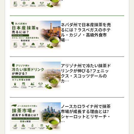
ネバダ州で日本産抹茶を売
るには？ラスベガスのホテ
ル・カジノ・高級外食市
場…
アリゾナ州で冷たい抹茶ド
リンクが伸びる?フェニッ
クス・スコッツデールの
カ…
ノースカロライナ州で抹茶
市場が成長する理由とは?
シャーロットとリサーチ・
…