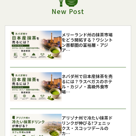
New Post
メリーランド州の抹茶市場
をどう開拓する？ワシント
ン首都圏の富裕層・アジ
ア…
ネバダ州で日本産抹茶を売
るには？ラスベガスのホテ
ル・カジノ・高級外食市
場…
アリゾナ州で冷たい抹茶ド
リンクが伸びる?フェニッ
クス・スコッツデールの
カ…