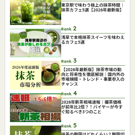
東京駅で味わう極上の抹茶時間｜
抹茶カフェ5選【2026年最新版】
Rank.
浅草で本格抹茶スイーツを味わえ
るカフェ5選
Rank.
【2026年最新版】抹茶市場の動
向と将来性を徹底解説｜国内外の
市場規模・トレンド・事業参入の
チャンス
Rank.
2026年新茶相場速報｜碾茶価格
が前年比2倍？！バイヤーが今す
ぐ知るべき3つのこと
Rank.
抹茶の期限はどれくらい？期限切