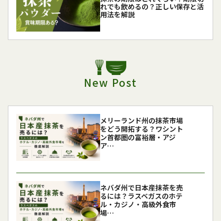
れでも飲めるの？正しい保存と活
用法を解説
New Post
メリーランド州の抹茶市場
をどう開拓する？ワシント
ン首都圏の富裕層・アジ
ア…
ネバダ州で日本産抹茶を売
るには？ラスベガスのホテ
ル・カジノ・高級外食市
場…