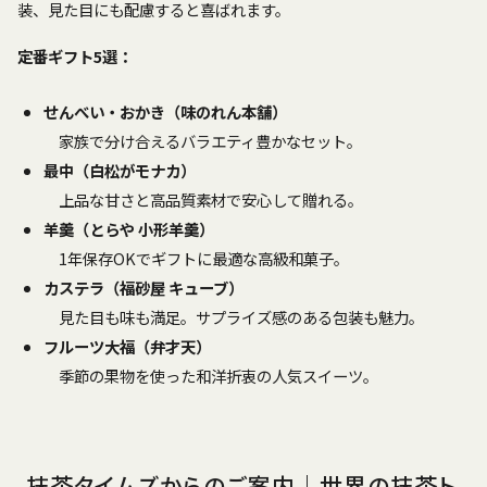
装、見た目にも配慮すると喜ばれます。
定番ギフト5選：
せんべい・おかき（味のれん本舗）
家族で分け合えるバラエティ豊かなセット。
最中（白松がモナカ）
上品な甘さと高品質素材で安心して贈れる。
羊羹（とらや 小形羊羹）
1年保存OKでギフトに最適な高級和菓子。
カステラ（福砂屋 キューブ）
見た目も味も満足。サプライズ感のある包装も魅力。
フルーツ大福（弁才天）
季節の果物を使った和洋折衷の人気スイーツ。
抹茶タイムズからのご案内｜世界の抹茶ト