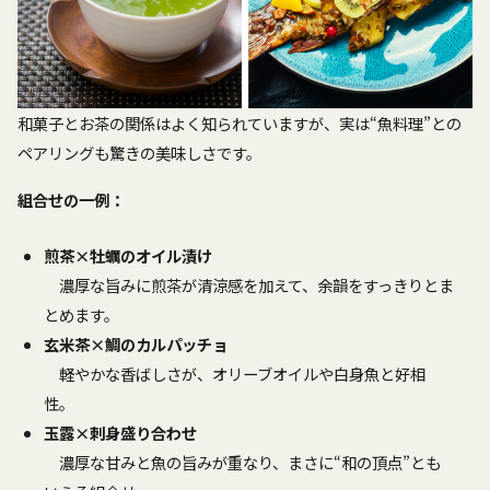
和菓子とお茶の関係はよく知られていますが、実は“魚料理”との
ペアリングも驚きの美味しさです。
組合せの一例：
煎茶×牡蠣のオイル漬け
濃厚な旨みに煎茶が清涼感を加えて、余韻をすっきりとま
とめます。
玄米茶×鯛のカルパッチョ
軽やかな香ばしさが、オリーブオイルや白身魚と好相
性。
玉露×刺身盛り合わせ
濃厚な甘みと魚の旨みが重なり、まさに“和の頂点”とも