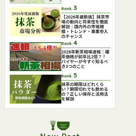
Rank.
【2026年最新版】抹茶市
場の動向と将来性を徹底
解説｜国内外の市場規
模・トレンド・事業参入
のチャンス
Rank.
2026年新茶相場速報｜碾
茶価格が前年比2倍？！
バイヤーが今すぐ知るべ
き3つのこと
Rank.
抹茶の期限はどれくら
い？期限切れでも飲める
の？正しい保存と活用法
を解説