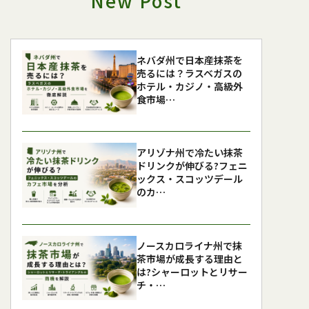
New Post
ネバダ州で日本産抹茶を
売るには？ラスベガスの
ホテル・カジノ・高級外
食市場…
アリゾナ州で冷たい抹茶
ドリンクが伸びる?フェニ
ックス・スコッツデール
のカ…
ノースカロライナ州で抹
茶市場が成長する理由と
は?シャーロットとリサー
チ・…