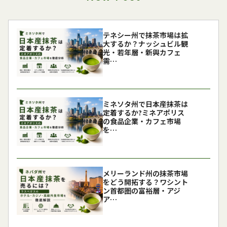
テネシー州で抹茶市場は拡
大するか？ナッシュビル観
光・若年層・新興カフェ
需…
ミネソタ州で日本産抹茶は
定着するか?ミネアポリス
の食品企業・カフェ市場
を…
メリーランド州の抹茶市場
をどう開拓する？ワシント
ン首都圏の富裕層・アジ
ア…