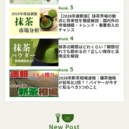
Rank.
【2026年最新版】抹茶市場の動
向と将来性を徹底解説｜国内外の
市場規模・トレンド・事業参入の
チャンス
Rank.
抹茶の期限はどれくらい？期限切
れでも飲めるの？正しい保存と活
用法を解説
Rank.
2026年新茶相場速報｜碾茶価格
が前年比2倍？！バイヤーが今す
ぐ知るべき3つのこと
New Post