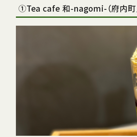
①Tea cafe 和-nagomi-（府