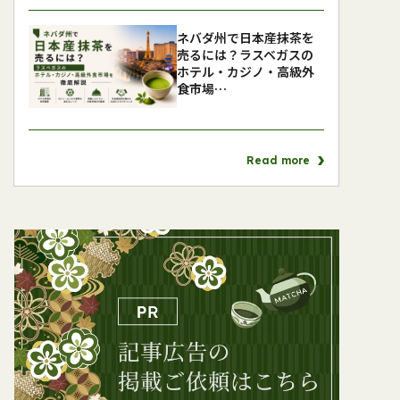
ネバダ州で日本産抹茶を
売るには？ラスベガスの
ホテル・カジノ・高級外
食市場…
Read more