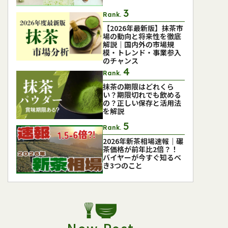
Rank.
【2026年最新版】抹茶市
場の動向と将来性を徹底
解説｜国内外の市場規
模・トレンド・事業参入
のチャンス
Rank.
抹茶の期限はどれくら
い？期限切れでも飲める
の？正しい保存と活用法
を解説
Rank.
2026年新茶相場速報｜碾
茶価格が前年比2倍？！
バイヤーが今すぐ知るべ
き3つのこと