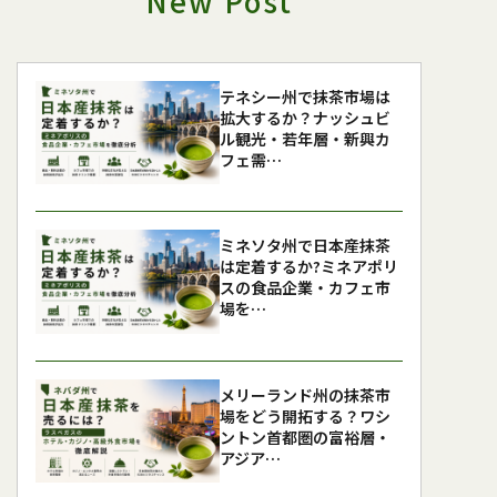
New Post
テネシー州で抹茶市場は
拡大するか？ナッシュビ
ル観光・若年層・新興カ
フェ需…
ミネソタ州で日本産抹茶
は定着するか?ミネアポリ
スの食品企業・カフェ市
場を…
メリーランド州の抹茶市
場をどう開拓する？ワシ
ントン首都圏の富裕層・
アジア…