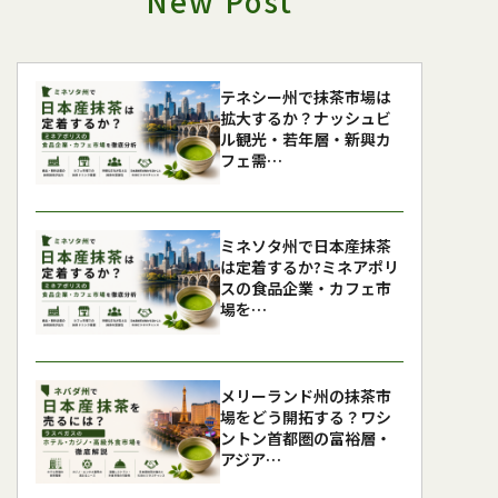
New Post
テネシー州で抹茶市場は
拡大するか？ナッシュビ
ル観光・若年層・新興カ
フェ需…
ミネソタ州で日本産抹茶
は定着するか?ミネアポリ
スの食品企業・カフェ市
場を…
メリーランド州の抹茶市
場をどう開拓する？ワシ
ントン首都圏の富裕層・
アジア…