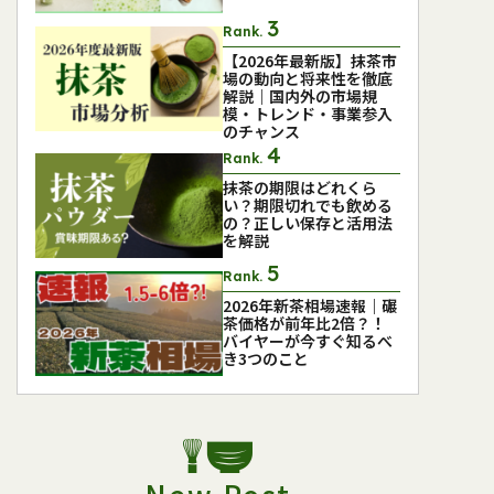
Rank.
【2026年最新版】抹茶市
場の動向と将来性を徹底
解説｜国内外の市場規
模・トレンド・事業参入
のチャンス
Rank.
抹茶の期限はどれくら
い？期限切れでも飲める
の？正しい保存と活用法
を解説
Rank.
2026年新茶相場速報｜碾
茶価格が前年比2倍？！
バイヤーが今すぐ知るべ
き3つのこと