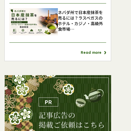
ネバダ州で日本産抹茶を
売るには？ラスベガスの
ホテル・カジノ・高級外
食市場…
Read more