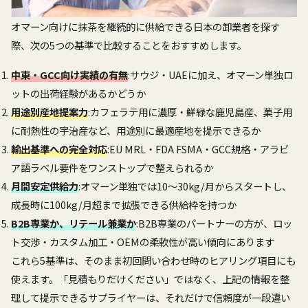
オマーン向けに抹茶を継続的に供給できる日本の卸業者を探す
際、次の5つの基準で比較することをおすすめします。
中東・GCC向け実績の有無
:サウジ・UAEに加え、オマーン単独ロ
ットの出荷経験があるかどうか
用途別産地提案力
:カフェラテ用に濃厚・鮮緑な鹿児島産、菓子用
に耐熱性の宇治産など、用途別に最適産地を提示できるか
輸出基準への完全対応
:EU MRL・FDA FSMA・GCC規格・アラビ
ア語ラベル要件をワンストップで整えられるか
月間安定供給力
:オマーン単独では10〜30kg/月からスタートし、
成長時に100kg/月超まで拡張できる供給枠を持つか
B2B専業か、リテール兼業か
:B2B専業のパートナーの方が、ロッ
ト交渉・カスタム加工・OEMの柔軟性が高い傾向にあります
これら5基準は、そのまま初回問い合わせ時のヒアリング項目にも
使えます。「見積もりだけください」ではなく、上記の情報を整
理して提示できるサプライヤーは、それだけで信頼度が一段違い