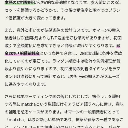
本語の3言語表記
が現実的な最適解となります。参入前にこの3点
セットを整備するかどうかで、その後の受注率と現地でのブラン
ド信頼度が大きく変わってきます。
また、意外と多いのが決済条件の設計ミスです。オマーンの輸入
業者はL/C(信用状)よりもT/T送金を好む傾向がありますが、初回
取引で全額前払いを求めすぎると商談が流れやすくなります。
頭
金30%+船積前残金
という条件で合意し、2回目以降に条件を柔軟
化していくのが定石です。ラマダン期間中は物流や決済処理が普
段より緩やかになりますので、初回出荷の到着タイミングをラマ
ダン明け直後に狙って設計すると、現地小売の棚入れがスムーズ
に進みやすくなります。
さらに現地マーケティング面の落とし穴として、抹茶ラテを説明
する際にmatchaという単語だけをアラビア語ラベルに置き、意味
の補足を怠るケースがあります。オマーンの一般消費者にとって
「matcha」はまだ新しい単語であり、抹茶が緑茶の一種であるこ
と、ノンアルコールで健康志向のドリンクであることを、パッケ