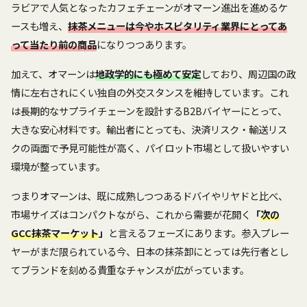
ラビアで人気となったカフェチェーンがオマーン進出を進めるケ
ースも増え、
抹茶メニューは今やホスピタリティ業界にとってあ
って当たり前の商品
になりつつあります。
加えて、オマーンは
地政学的にも極めて安定
しており、周辺国の政
情に左右されにくい独自の外交スタンスを維持しています。これ
は長期的なサプライチェーンを設計するB2Bバイヤーにとって、
大きな安心材料です。輸出者にとっても、決済リスク・輸送リス
クの両面で予見可能性が高く、パイロット市場として扱いやすい
環境が整っています。
つまりオマーンは、既に成熟しつつあるドバイやリヤドと比べ、
市場サイズはコンパクトながら、これから需要が花開く
「
次の
GCC抹茶マーケット
」
と言えるフェーズにあります。参入プレー
ヤーがまだ限られている今、日本の抹茶卸にとっては先行者とし
てブランドを刻める貴重なチャンスが広がっています。