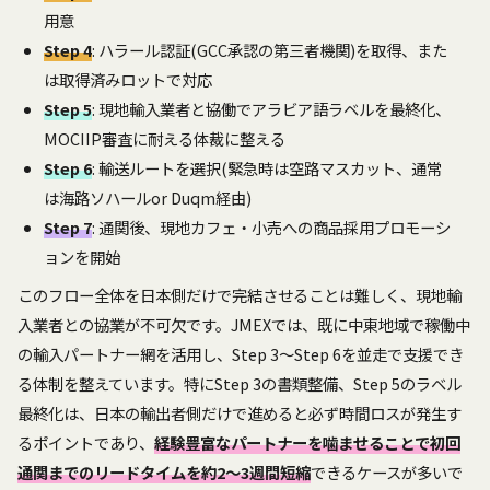
用意
Step 4
: ハラール認証(GCC承認の第三者機関)を取得、また
は取得済みロットで対応
Step 5
: 現地輸入業者と協働でアラビア語ラベルを最終化、
MOCIIP審査に耐える体裁に整える
Step 6
: 輸送ルートを選択(緊急時は空路マスカット、通常
は海路ソハールor Duqm経由)
Step 7
: 通関後、現地カフェ・小売への商品採用プロモーシ
ョンを開始
このフロー全体を日本側だけで完結させることは難しく、現地輸
入業者との協業が不可欠です。JMEXでは、既に中東地域で稼働中
の輸入パートナー網を活用し、Step 3〜Step 6を並走で支援でき
る体制を整えています。特にStep 3の書類整備、Step 5のラベル
最終化は、日本の輸出者側だけで進めると必ず時間ロスが発生す
るポイントであり、
経験豊富なパートナーを噛ませることで初回
通関までのリードタイムを約2〜3週間短縮
できるケースが多いで