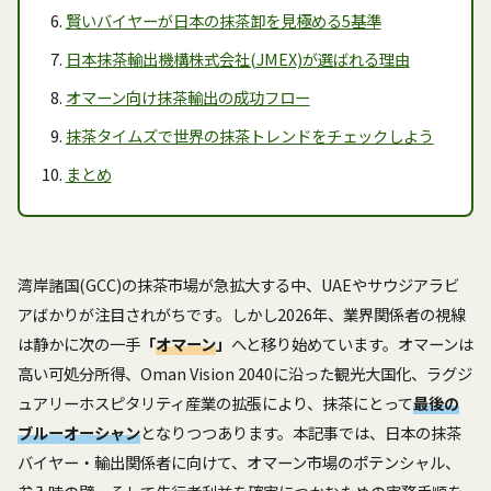
賢いバイヤーが日本の抹茶卸を見極める5基準
日本抹茶輸出機構株式会社(JMEX)が選ばれる理由
オマーン向け抹茶輸出の成功フロー
抹茶タイムズで世界の抹茶トレンドをチェックしよう
まとめ
湾岸諸国(GCC)の抹茶市場が急拡大する中、UAEやサウジアラビ
アばかりが注目されがちです。しかし2026年、業界関係者の視線
は静かに次の一手
「
オマーン
」
へと移り始めています。オマーンは
高い可処分所得、Oman Vision 2040に沿った観光大国化、ラグジ
ュアリーホスピタリティ産業の拡張により、抹茶にとって
最後の
ブルーオーシャン
となりつつあります。本記事では、日本の抹茶
バイヤー・輸出関係者に向けて、オマーン市場のポテンシャル、