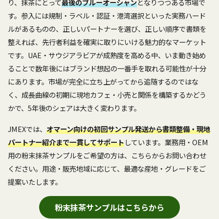
り、抹茶にとって
最後のブルーオーシャン
となりつつある市場で
す。参入には規制・ラベル・認証・港湾選択といった実務ハード
ルがあるものの、正しいパートナーを選び、正しい順序で書類を
整えれば、先行者利益を確実に取りにいける魅力的なマーケット
です。UAE・サウジアラビアが成熟度を高める中、いま動き始め
ることで数年後にはブランド想起の一番手を取れる可能性が十分
にあります。市場が完全に立ち上がってから追随するのではな
く、成長曲線の初期に現地カフェ・小売と関係を構築するかどう
かで、5年後のシェアは大きく変わります。
JMEXでは、
オマーン向けの初回サンプル発送から書類整備・現地
パートナー紹介まで一貫してサポート
しています。業務用・OEM
用の粉末抹茶サンプルをご希望の方は、こちらからお問い合わせ
ください。用途・販売地域に応じて、最適な産地・グレードをご
提案いたします。
粉末抹茶サンプルはこちらから