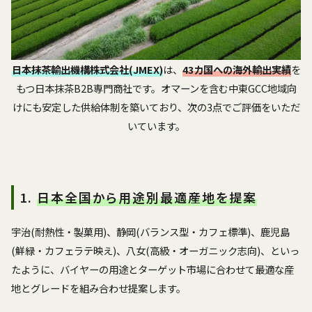
日本抹茶輸出機構株式会社(JMEX)
は、
43カ国への海外輸出実績
を
もつ日本抹茶B2B専門商社です。オマーンを含む中東GCC地域向
けにも安定した供給体制を築いており、次の3点でご評価をいただ
いています。
1.
日本全国から用途別最適産地を提案
宇治(耐熱性・製菓用)、静岡(バランス型・カフェ標準)、鹿児島
(鮮緑・カフェラテ映え)、八女(高級・オーガニック志向)、といっ
たように、バイヤーの用途とターゲット市場に合わせて最適な産
地とグレードを組み合わせ提案します。