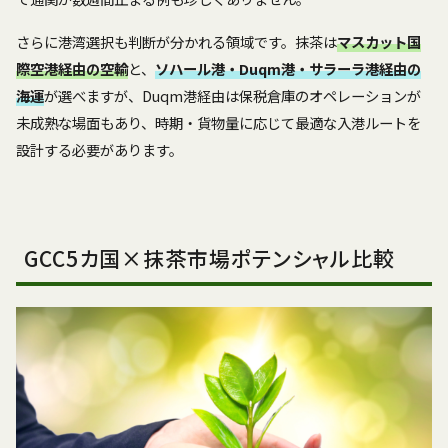
さらに港湾選択も判断が分かれる領域です。抹茶は
マスカット国
際空港経由の空輸
と、
ソハール港・Duqm港・サラーラ港経由の
海運
が選べますが、Duqm港経由は保税倉庫のオペレーションが
未成熟な場面もあり、時期・貨物量に応じて最適な入港ルートを
設計する必要があります。
GCC5カ国×抹茶市場ポテンシャル比較