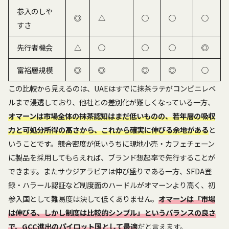
参入のしや
◎
△
○
○
○
すさ
先行者機会
△
○
○
○
◎
富裕層規模
◎
◎
◎
◎
○
この比較から見えるのは、UAEはすでに抹茶ラテがコンビニレベ
ルまで浸透しており、他社との差別化が難しくなっている一方、
オマーンは市場全体の抹茶認知はまだ低いものの、若年層の吸収
力と可処分所得の高さから、これから確実に伸びる余地がある
と
いうことです。競合密度が低いうちに現地小売・カフェチェーン
に製品を採用してもらえれば、ブランド想起率で先行することが
できます。またサウジアラビアは伸び盛りである一方、SFDA登
録・ハラール認証など制度面のハードルがオマーンより高く、初
参入国として難易度は決して低くありません。
オマーンは「市場
は伸びる、しかし制度は比較的シンプル」というバランスの良さ
で、GCC進出のパイロット国として最適
だと言えます。