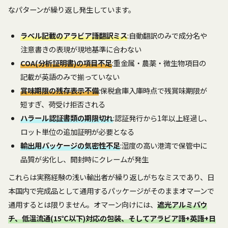
なパターンが繰り返し発生しています。
ラベル記載のアラビア語翻訳ミス
:自動翻訳のみで成分名や
注意書きの表現が現地基準に合わない
COA(分析証明書)の項目不足
:重金属・農薬・微生物項目の
記載が英語のみで揃っていない
賞味期限の残存表示不備
:保税倉庫入庫時点で残賞味期限が
短すぎ、荷受け拒否される
ハラール認証書類の期限切れ
:認証発行から1年以上経過し、
ロット単位の追加証明が必要となる
輸出用パッケージの気密性不足
:湿度の高い港湾で保管中に
品質が劣化し、開封時にクレームが発生
これらは実務経験の浅い輸出者が繰り返しがちなミスであり、日
本国内で完成品として通用するパッケージがそのままオマーンで
通用するとは限りません。オマーン向けには、
遮光アルミパウ
チ、低温流通(15℃以下)対応の包装、そしてアラビア語+英語+日