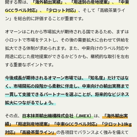
開する際は、
「海外輸出実績」
、
「用途別の産地提案」
、
「中東
GCCラベル対応」
、
「少ロット対応」
、そして「高級茶葉ライ
ン」を総合的に評価することが重要です。
オマーンはこれから市場拡大が期待される国であるため、まずは
小ロットで市場をテストし、その後の需要拡大に合わせて供給を
拡大できる体制が求められます。また、中東向けのラベル対応や
用途に応じた産地提案ができるかどうかも、継続的な取引を左右
する重要なポイントです。
今後成長が期待されるオマーン市場では、「知名度」だけではな
く、市場開拓の段階から柔軟に伴走し、中東向けの輸出実務まで
一貫して支援できるパートナーを選ぶことが、将来的なビジネス
拡大につながるでしょう。
その点、
日本抹茶輸出機構株式会社（JMEX）
は、
「海外輸出実
績」「用途別産地提案」「中東GCCラベル対応」「少ロット10kg
対応」「高級茶葉ライン」
の各項目でバランスよく強みを備えて