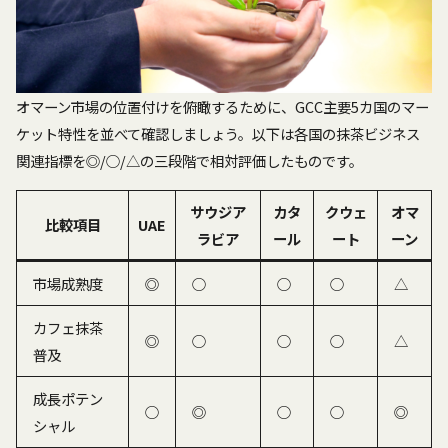
オマーン市場の位置付けを俯瞰するために、GCC主要5カ国のマー
ケット特性を並べて確認しましょう。以下は各国の抹茶ビジネス
関連指標を◎/○/△の三段階で相対評価したものです。
サウジア
カタ
クウェ
オマ
比較項目
UAE
ラビア
ール
ート
ーン
市場成熟度
◎
○
○
○
△
カフェ抹茶
◎
○
○
○
△
普及
成長ポテン
○
◎
○
○
◎
シャル