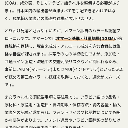
(COA)、成分表、そしてアラビア語ラベルを整備する必要があり
ます。日本国内の輸出者が直接すべてを手配できるわけではな
く、現地輸入業者との緊密な連携が欠かせません。
とりわけ見落とされやすいのが、オマーン独自のハラール認証プ
ロトコルです。オマーンでは
オマーン基準・計量総局(DGSM)
が食
品規格を管轄し、豚由来成分・アルコール成分を含む食品には厳
格な審査が課されます。抹茶そのものは植物性ですが、添加物・
共通ライン製造・流通中の交差汚染リスクなどが問われるため、
事前にJAKIM(マレーシア)またはMUI(インドネシア)といったGCC
が認める第三者ハラール認証を取得しておくと、通関がスムーズ
です。
またラベルの必須記載事項も要注意です。アラビア語での品名・
原材料・原産地・製造日・賞味期限・保存方法・純内容量・輸入
業者名の記載が求められ、フォントサイズや視認性についても細
かな要件があります。フォント違反やアラビア語翻訳の誤りだけ
で通関が数週間止まる例も珍しくありません。