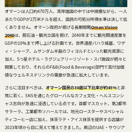
オマーンは人口約470万人、湾岸諸国の中では中規模ながら、一人
あたりGDPが2万米ドルを超え、国民の可処分所得水準は決して低
くありません。オマーン政府が掲げる長期戦略
Oman Vision
2040
は、脱石油・観光立国を掲げ、2040年までに観光関連産業を
GDPの10%まで押し上げる計画です。世界遺産バハラ城塞、ワデ
ィ・シャーブ、ムサンダム半島のフィヨルドといった観光資源に
加え、5つ星ホテル・ラグジュアリーリゾート・スパ施設が続々と
開業しており、それらのF&B(Food & Beverage)部門で高付加価
値なウェルネスドリンクの需要が急速に拡大しています。
さらに注目すべきは、
オマーン国民の30歳以下比率が約45%
と非
常に若く、SNSを通じたグローバルなカフェ文化・ヘルスコンシ
ャス志向が急速に浸透している点です。首都マスカット、第2都市
サラーラ、工業都市ソハールでは、地元ロースターやスペシャル
ティコーヒー店に加え、抹茶ラテ・アイス抹茶を提供する店舗が
2023年頃から目に見えて増えてきました。周辺のUAE・サウジア