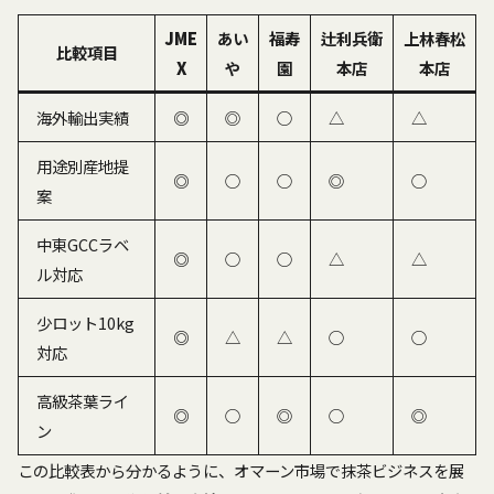
JME
あい
福寿
辻利兵衛
上林春松
比較項目
X
や
園
本店
本店
海外輸出実績
◎
◎
○
△
△
用途別産地提
◎
○
○
◎
○
案
中東GCCラベ
◎
○
○
△
△
ル対応
少ロット10kg
◎
△
△
○
○
対応
高級茶葉ライ
◎
○
◎
○
◎
ン
この比較表から分かるように、オマーン市場で抹茶ビジネスを展